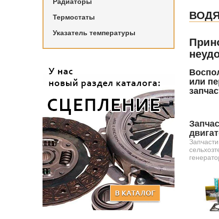
Радиаторы
ВОД
Термостаты
Указатель температуры
Прин
неудо
Воспол
или пе
запчас
Запчас
двига
Запчасти
сельхозт
генерато