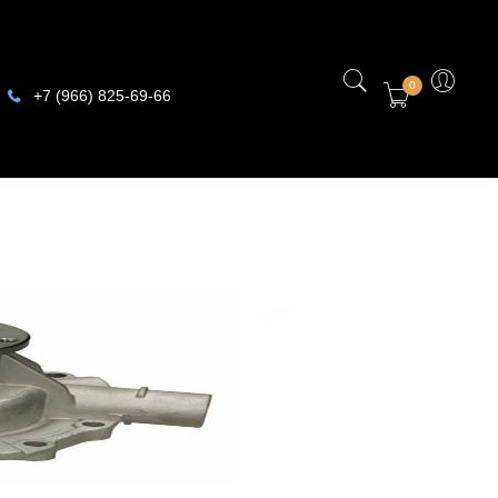
0
+7 (966) 825-69-66