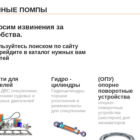
ЯНЫЕ ПОМПЫ
осим извинения за
бства.
ьзуйтесь поиском по сайту
рейдите в каталог нужных вам
тей
ти для
Гидро -
(ОПУ)
телей
цилиндры
опорно
поворотные
 ДВС спецтехники,
Гидроцилиндры,
ехники судовых и
поршни
устройства
рных двигателей
уплотнения и
опорно-
ремкомплекты
поворотные
для спецтехники
устройства
(шестерни) для
экскаваторов