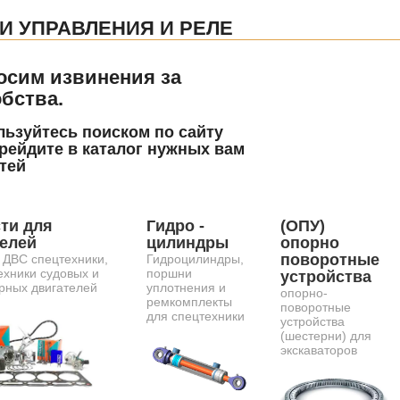
И УПРАВЛЕНИЯ И РЕЛЕ
осим извинения за
бства.
ьзуйтесь поиском по сайту
рейдите в каталог нужных вам
тей
ти для
Гидро -
(ОПУ)
телей
цилиндры
опорно
поворотные
 ДВС спецтехники,
Гидроцилиндры,
ехники судовых и
поршни
устройства
рных двигателей
уплотнения и
опорно-
ремкомплекты
поворотные
для спецтехники
устройства
(шестерни) для
экскаваторов