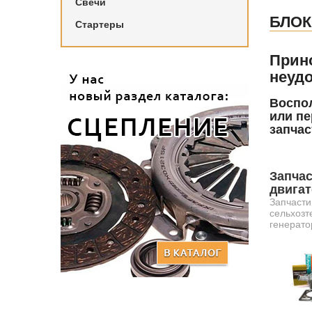
Свечи
БЛОК
Стартеры
Прин
неудо
Воспол
или пе
запчас
Запчас
двига
Запчасти
сельхозт
генерато