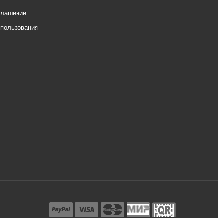
глашение
спользования