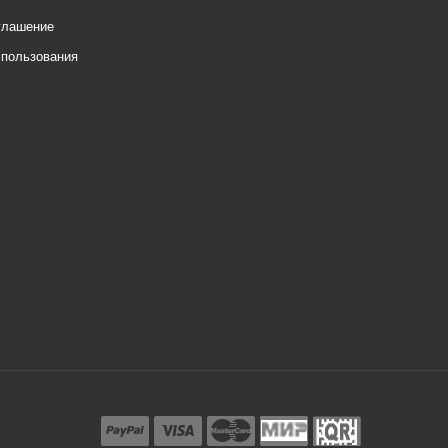
глашение
спользования