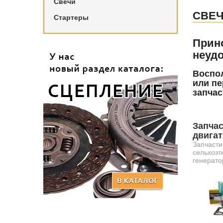
Свечи
СВЕ
Стартеры
Прин
неудо
Воспол
или пе
запчас
Запчас
двига
Запчасти
сельхозт
генерато