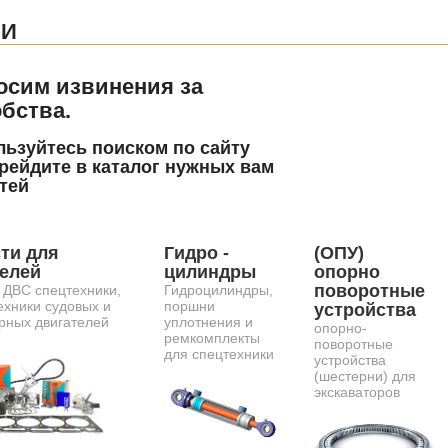
ЧИ
осим извинения за
бства.
ьзуйтесь поиском по сайту
рейдите в каталог нужных вам
тей
ти для
Гидро -
(ОПУ)
телей
цилиндры
опорно
поворотные
 ДВС спецтехники,
Гидроцилиндры,
ехники судовых и
поршни
устройства
рных двигателей
уплотнения и
опорно-
ремкомплекты
поворотные
для спецтехники
устройства
(шестерни) для
экскаваторов