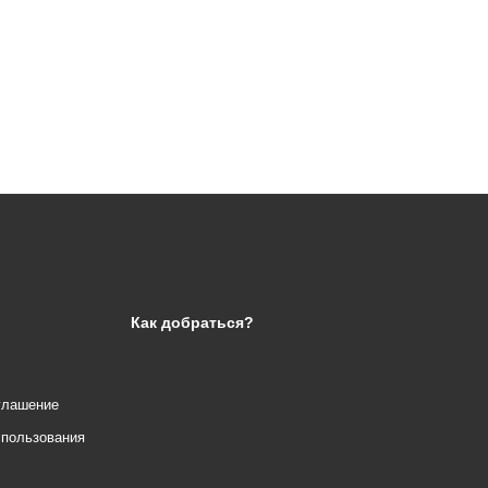
Как добраться?
глашение
спользования