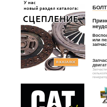
БОЛТ
Прин
неудо
Воспол
или пе
запчас
Запчас
двига
Запчасти
сельхозт
генерато