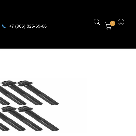
0
+7 (966) 825-69-66