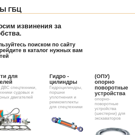
Ы ГБЦ
осим извинения за
бства.
ьзуйтесь поиском по сайту
рейдите в каталог нужных вам
тей
ти для
Гидро -
(ОПУ)
телей
цилиндры
опорно
поворотные
 ДВС спецтехники,
Гидроцилиндры,
ехники судовых и
поршни
устройства
рных двигателей
уплотнения и
опорно-
ремкомплекты
поворотные
для спецтехники
устройства
(шестерни) для
экскаваторов