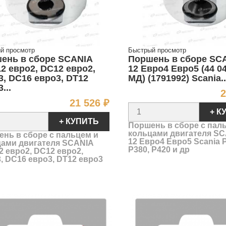
й просмотр
Быстрый просмотр
ень в сборе SCANIA
Поршень в сборе SC
2 евро2, DC12 евро2,
12 Евро4 Евро5 (44 04
3, DC16 евро3, DT12
МД) (1791992) Scania..
...
2
Цена
21 526 ₽
+ К
+ КУПИТЬ
Поршень в сборе c пал
кольцами двигателя S
нь в сборе c пальцем и
12 Евро4 Евро5 Scania 
цами двигателя SCANIA
P380, P420 и др
 евро2, DC12 евро2,
, DC16 евро3, DT12 евро3