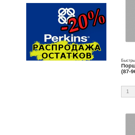
Быстры
Порш
(87-