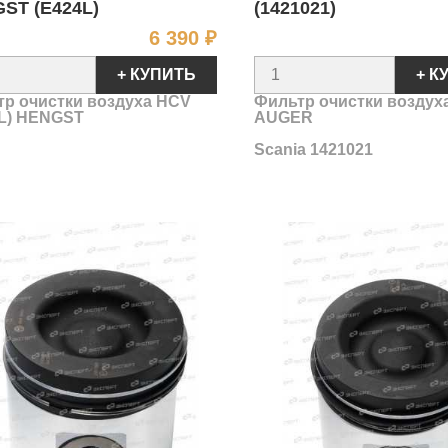
ST (E424L)
(1421021)
Цена
6 390 ₽
+ КУПИТЬ
+ К
р очистки воздуха HCV
Фильтр очистки воздуха
4L) HENGST
AUGER
Scania
1421021