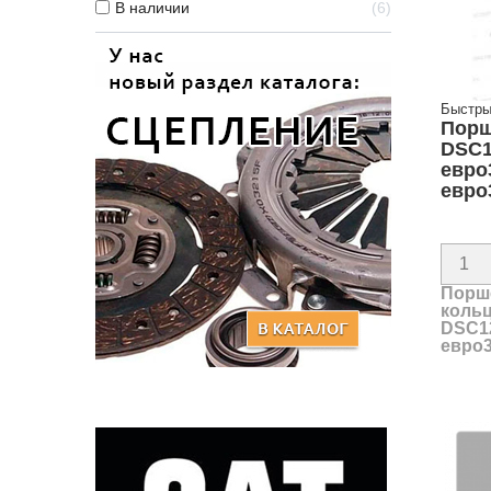
В наличии
6
Быстры
Порш
DSC1
евро
евро3
Порше
коль
DSC12
евро3