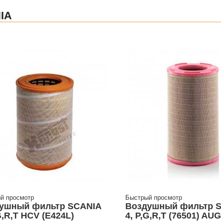
IA
й просмотр
Быстрый просмотр
ушный фильтр SCANIA
Воздушный фильтр 
G,R,T HCV (E424L)
4, P,G,R,T (76501) AU