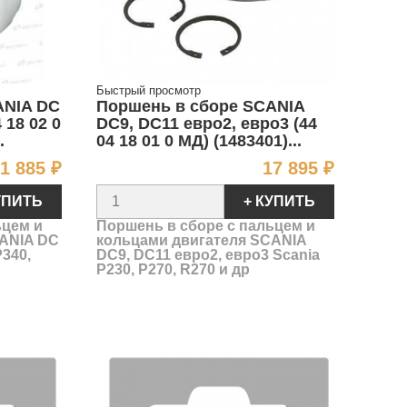
Быстрый просмотр
ANIA DC
Поршень в сборе SCANIA
 18 02 0
DC9, DC11 евро2, евро3 (44
.
04 18 01 0 МД) (1483401)...
Цена
Цена
1 885 ₽
17 895 ₽
УПИТЬ
+ КУПИТЬ
ьцем и
Поршень в сборе c пальцем и
CANIA DC
кольцами двигателя SCANIA
P340,
DC9, DC11 евро2, евро3 Scania
P230, P270, R270 и др