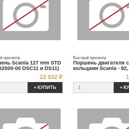
й просмотр
Быстрый просмотр
ень Scania 127 mm STD
Поршень двигателя с
962000-00 DSC11 и DS11)
кольцами Scania - 92,
Цена
22 832 ₽
1
+ КУПИТЬ
+ К