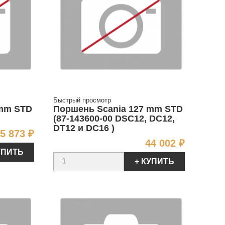
Быстрый просмотр
 mm STD
Поршень Scania 127 mm STD
(87-143600-00 DSC12, DC12,
DT12 и DC16 )
Цена
5 873 ₽
Цена
44 002 ₽
УПИТЬ
+ КУПИТЬ