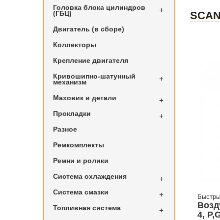
Головка блока цилиндров

(ГБЦ)
SCAN
Двигатель (в сборе)
Коллекторы
Крепление двигателя
Кривошипно-шатунный

механизм
Маховик и детали

Прокладки

Разное
Ремкомплекты
Ремни и ролики
Система охлаждения

Система смазки

Быстры
Возд
Топливная система

4, P,