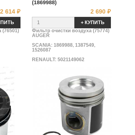
(1869988)
Цена
Цена
2 614 ₽
2 690 ₽
УПИТЬ
+ КУПИТЬ
 (76501)
Фильтр очистки воздуха (75774)
AUGER
SCANIA: 1869988, 1387549,
1526087
RENAULT:
5021149062