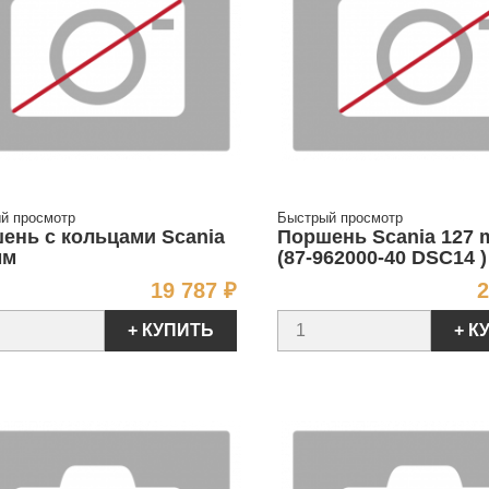
й просмотр
Быстрый просмотр
ень с кольцами Scania
Поршень Scania 127
мм
(87-962000-40 DSC14 )
Цена
19 787 ₽
2
+ КУПИТЬ
+ К