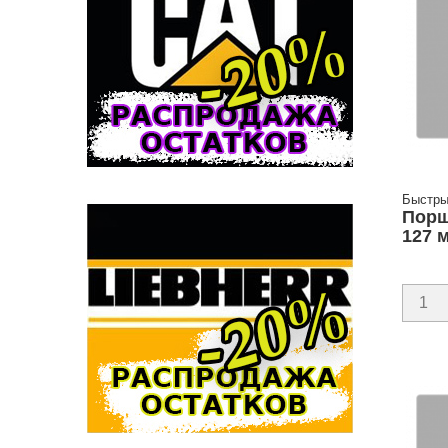
Быстры
Порш
127 