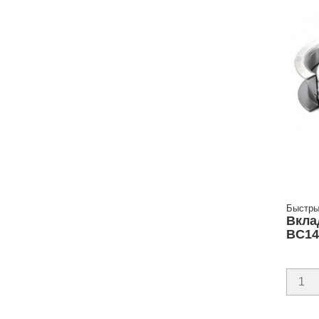
Быстры
Вкла
BC14