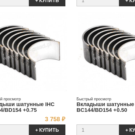
+ КУПИТЬ
+ К
й просмотр
Быстрый просмотр
дыши шатунные IHC
Вкладыши шатунные
4/BD154 +0.75
BC144/BD154 +0.50
Цена
3 758 ₽
+ КУПИТЬ
+ К