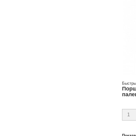
Быстры
Порш
пале
Показа