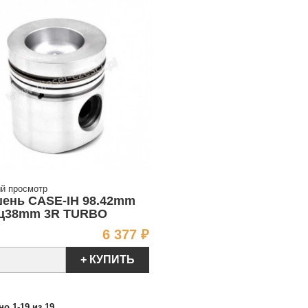
й просмотр
ень CASE-IH 98.42mm
ц38mm 3R TURBO
Цена
6 377 ₽
+ КУПИТЬ
но 1-19 из 19