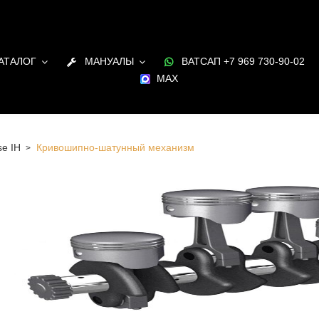
АТАЛОГ
МАНУАЛЫ
ВАТСАП +7 969 730-90-02
MAX
e IH
Кривошипно-шатунный механизм
пно-шатунный механизм для ДВС Case IH