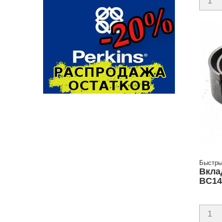
Быстры
Вкла
BC14