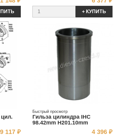
Цена
Цена
1 148 ₽
6 377 ₽
УПИТЬ
+ КУПИТЬ
Быстрый просмотр
 цил.
Гильза цилиндра IHC
98.42mm H201.10mm
Цена
Цена
9 117 ₽
4 396 ₽