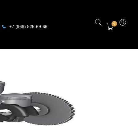
0
+7 (966) 825-69-66