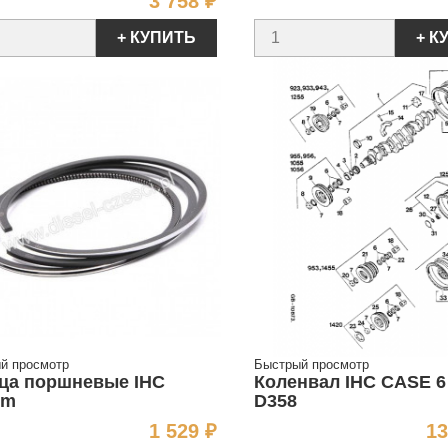
Цена
3 758 ₽
+ КУПИТЬ
+ К
й просмотр
Быстрый просмотр
ца поршневые IHC
Коленвал IHC CASE 6
mm
D358
Цена
1 529 ₽
13