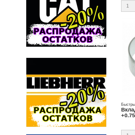
Быстры
Вкла
+0.7