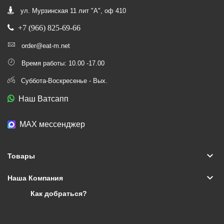
ул. Мурзинская 11 лит "А", оф 410
+7 (966) 825-69-66
order@eat-m.net
Время работы: 10.00 -17.00
Суббота-Воскресенье - Вых.
Наш Ватсапп
МАХ мессенджер
keyboard_arrow_down
Товары
keyboard_arrow_down
Наша Компания
Как добраться?