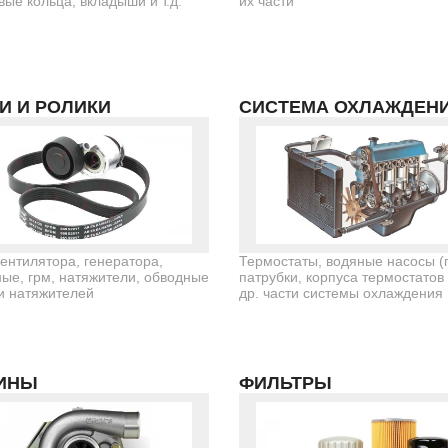
ые кольца, вкладыши и т.д.
их части
И И РОЛИКИ
СИСТЕМА ОХЛАЖДЕН
ентилятора, генератора,
Термостаты, водяные насосы (
ые, грм, натяжители, обводные
патрубки, корпуса термостатов
и натяжителей
др. части системы охлаждения
ИНЫ
ФИЛЬТРЫ