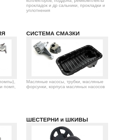
коллекторов, поддона, ремкомплекты
прокладок и др сальники, прокладки и
уплотнения
ИЯ
СИСТЕМА СМАЗКИ
помпы),
Масляные насосы, трубки, масляные
 и помп,
форсунки, корпуса масляных насосов
ШЕСТЕРНИ и ШКИВЫ