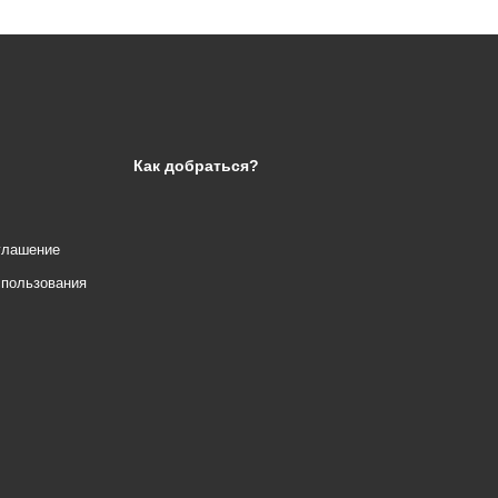
Как добраться?
глашение
спользования