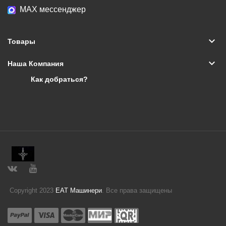
МАХ мессенджер
keyboard_arrow_down
Товары
keyboard_arrow_down
Наша Компания
Как добраться?
Copyright 2023
ЕАТ Машинери
. Все права защищены