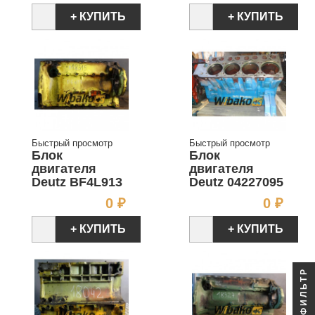
+ КУПИТЬ
+ КУПИТЬ
Быстрый просмотр
Быстрый просмотр
Блок
Блок
двигателя
двигателя
Deutz BF4L913
Deutz 04227095
Цена
Цен
0 ₽
0 ₽
+ КУПИТЬ
+ КУПИТЬ
ФИЛЬТР