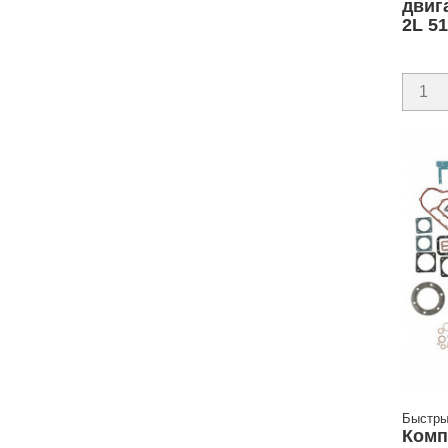
двиг
2L 51
Быстры
Комп