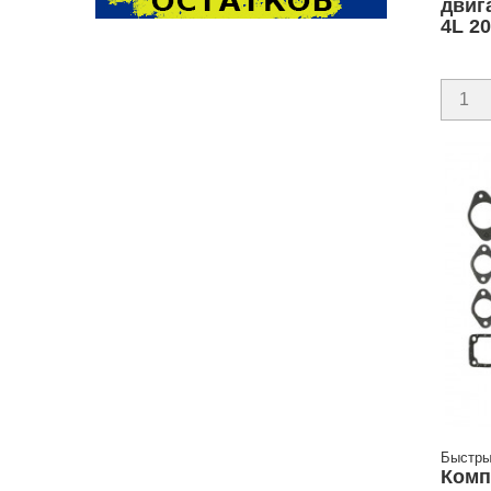
двиг
4L 20
Быстры
Комп