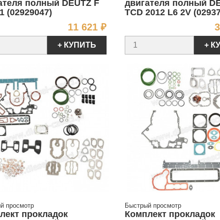
ателя полный DEUTZ F
двигателя полный D
1 (02929047)
TCD 2012 L6 2V (0293
Цена
11 621 ₽
3
+ КУПИТЬ
+ К
й просмотр
Быстрый просмотр
лект прокладок
Комплект прокладок