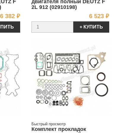
EUTZ F
двигателя полный DEUTZ F
)
2L 912 (02910198)
Цена
Цена
6 382 ₽
6 523 ₽
УПИТЬ
+ КУПИТЬ
Быстрый просмотр
Комплект прокладок