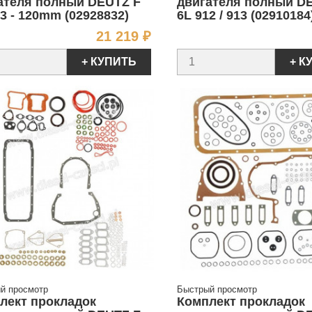
ателя полный DEUTZ F
двигателя полный D
13 - 120mm (02928832)
6L 912 / 913 (02910184
Цена
21 219 ₽
+ КУПИТЬ
+ К
й просмотр
Быстрый просмотр
лект прокладок
Комплект прокладок