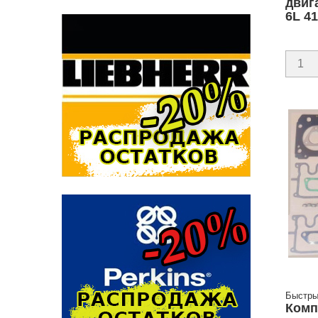
двиг
6L 41
Быстры
Комп