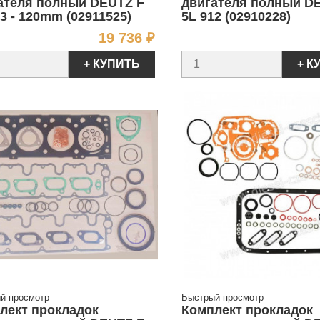
ателя полный DEUTZ F
двигателя полный D
3 - 120mm (02911525)
5L 912 (02910228)
Цена
19 736 ₽
+ КУПИТЬ
+ К
й просмотр
Быстрый просмотр
лект прокладок
Комплект прокладок