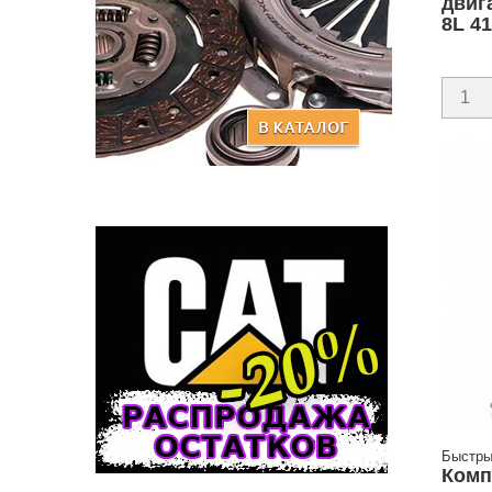
двиг
8L 4
Быстры
Комп