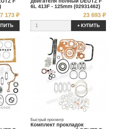
EUTZ F
двигателя полный DEUTZ F
)
6L 413F - 125mm (02931462)
Цена
Цена
7 173 ₽
23 693 ₽
УПИТЬ
+ КУПИТЬ
Быстрый просмотр
Комплект прокладок