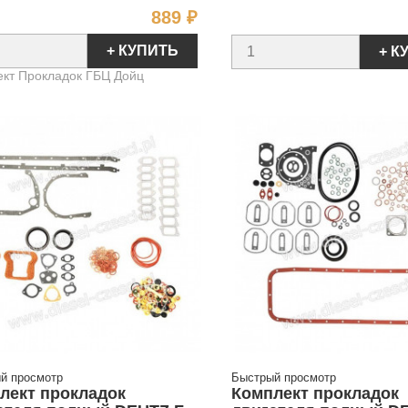
Цена
889 ₽
+ КУПИТЬ
+ К
кт Прокладок ГБЦ Дойц
й просмотр
Быстрый просмотр
лект прокладок
Комплект прокладок