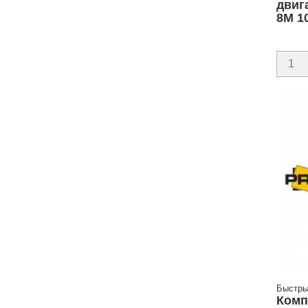
двиг
8M 1
Быстры
Комп