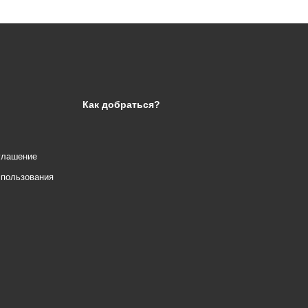
Как добраться?
глашение
спользования