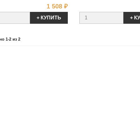
Цена
1 508 ₽
+ КУПИТЬ
+ К
о 1-2 из 2