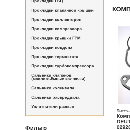
Прокладки ГБЦ
КОМП
Прокладки клапанной крышки
Прокладки коллекторов
Прокладки компрессора
Прокладки крышки ГРМ
Прокладки поддона
Прокладки термостата
Прокладки турбокомпрессора
Сальники клапанов
(маслосъёмные колпачки)
Сальники коленвала
Сальники распредвала
Уплотнители разные
Быстры
Комп
DEUTZ
0292
Фильтр