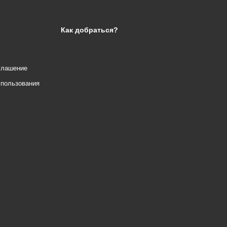
Как добраться?
глашение
спользования