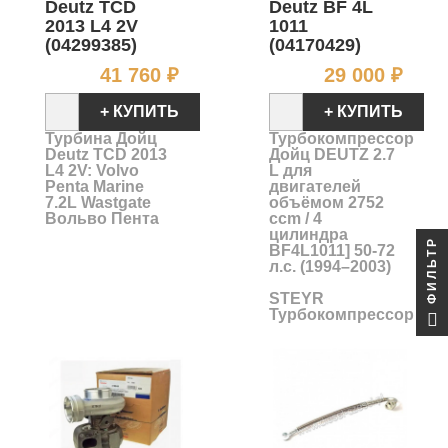
Deutz TCD
Deutz BF 4L
2013 L4 2V
1011
(04299385)
(04170429)
Цена
Цен
41 760 ₽
29 000 ₽
+ КУПИТЬ
+ КУПИТЬ
Турбина Дойц
Турбокомпрессор
Deutz TCD 2013
Дойц DEUTZ 2.7
L4 2V: Volvo
L для
Penta Marine
двигателей
7.2L Wastgate
объёмом 2752
Вольво Пента
ccm / 4
цилиндра
ФИЛЬТР
BF4L1011] 50-72
л.с. (1994–2003)
STEYR
Турбокомпрессор