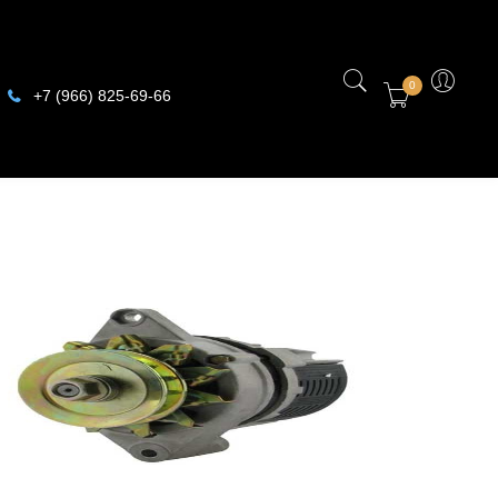
0
+7 (966) 825-69-66