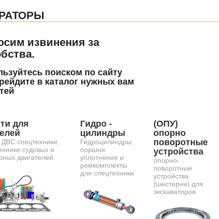
РАТОРЫ
осим извинения за
бства.
ьзуйтесь поиском по сайту
рейдите в каталог нужных вам
тей
ти для
Гидро -
(ОПУ)
телей
цилиндры
опорно
поворотные
 ДВС спецтехники,
Гидроцилиндры,
ехники судовых и
поршни
устройства
рных двигателей
уплотнения и
опорно-
ремкомплекты
поворотные
для спецтехники
устройства
(шестерни) для
экскаваторов