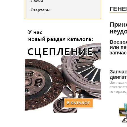
Свечи
ГЕНЕ
Стартеры
Прин
неудо
Воспол
или пе
запчас
Запчас
двига
Запчасти
сельхозт
генерато