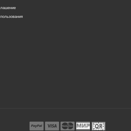
глашение
спользования