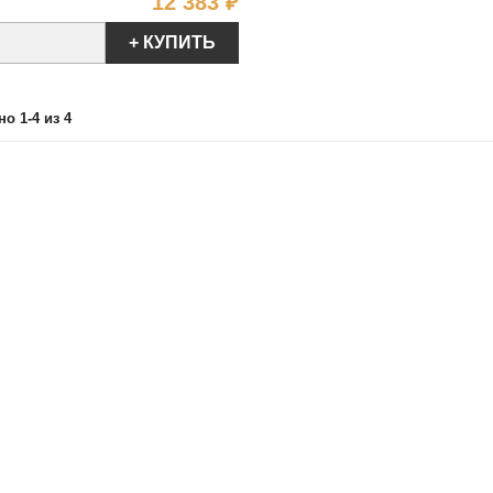
Цена
12 383 ₽
+ КУПИТЬ
о 1-4 из 4