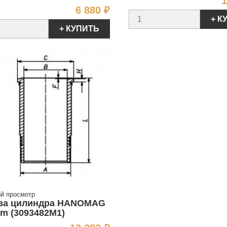
1
Цена
6 880 ₽
+ К
+ КУПИТЬ
й просмотр
за цилиндра HANOMAG
m (3093482M1)