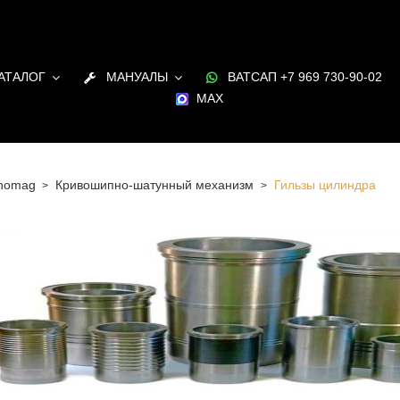
АТАЛОГ
МАНУАЛЫ
ВАТСАП +7 969 730-90-02
MAX
nomag
Кривошипно-шатунный механизм
Гильзы цилиндра
 Санкт-Петербурге Гильзы цилиндра для двигателя
в наличии и под заказ