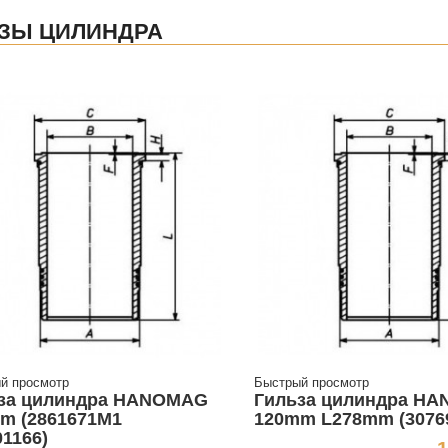
ЗЫ ЦИЛИНДРА
й просмотр
Быстрый просмотр
за цилиндра HANOMAG
Гильза цилиндра H
m (2861671M1
120mm L278mm (3076
01166)