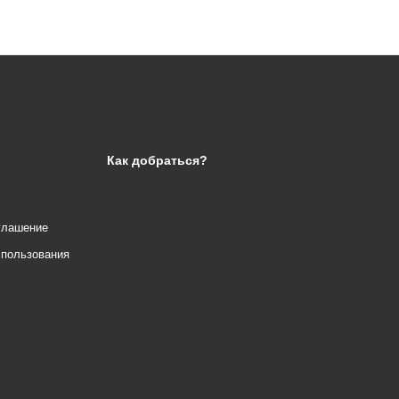
Как добраться?
глашение
спользования