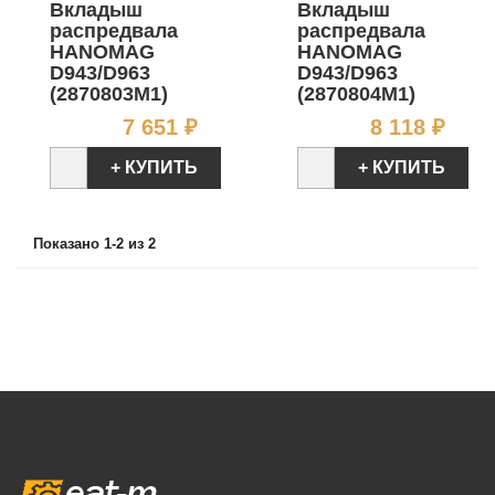
Вкладыш
Вкладыш
распредвала
распредвала
HANOMAG
HANOMAG
D943/D963
D943/D963
(2870803M1)
(2870804M1)
Цена
Цен
7 651 ₽
8 118 ₽
+ КУПИТЬ
+ КУПИТЬ
Показано 1-2 из 2