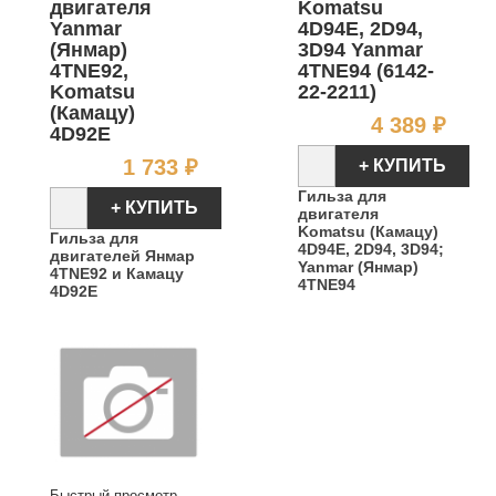
двигателя
Komatsu
Yanmar
4D94E, 2D94,
(Янмар)
3D94 Yanmar
4TNE92,
4TNE94 (6142-
Komatsu
22-2211)
(Камацу)
Цен
4 389 ₽
4D92E
Цена
1 733 ₽
+ КУПИТЬ
Гильза для
+ КУПИТЬ
двигателя
Komatsu (Камацу)
Гильза для
4D94E, 2D94, 3D94;
двигателей Янмар
Yanmar (Янмар)
4TNE92 и Камацу
4TNE94
4D92E
Быстрый просмотр