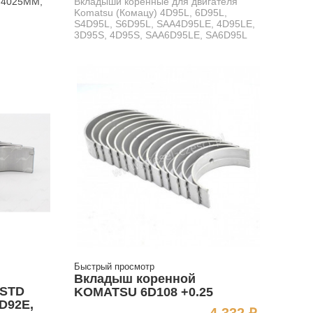
0/4025MM,
Вкладыши коренные для двигателя
Komatsu (Комацу) 4D95L, 6D95L,
S4D95L, S6D95L, SAA4D95LE, 4D95LE,
3D95S, 4D95S, SAA6D95LE, SA6D95L
Быстрый просмотр
Вкладыш коренной
 STD
KOMATSU 6D108 +0.25
D92E,
Цена