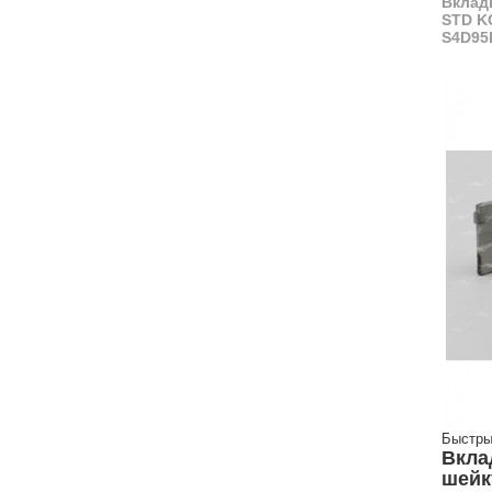
Вклад
STD K
S4D95
Быстры
Вкла
шейк