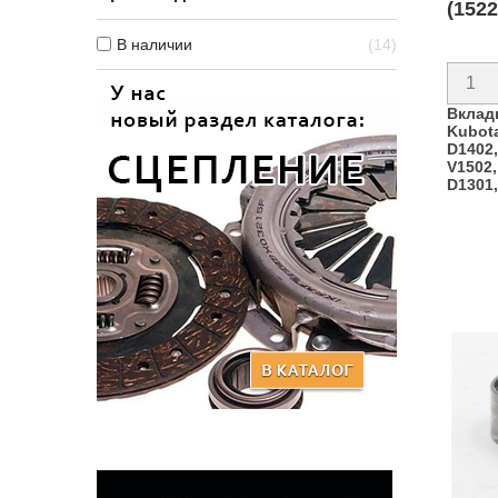
(1522
В наличии
14
Вклад
Kubota
D1402,
V1502,
D1301,