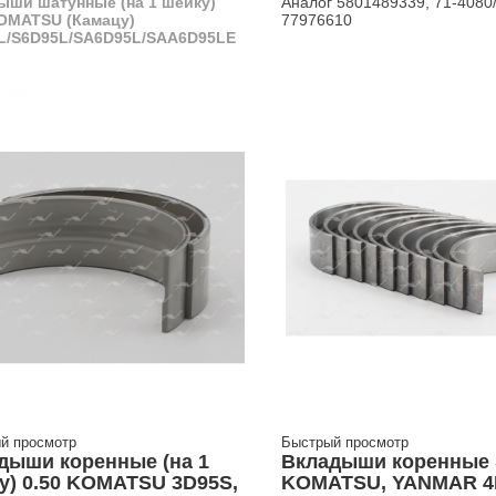
ыши шатунные (на 1 шейку)
Аналог 5801489339, 71-408
OMATSU (Камацу)
77976610
L/S6D95L/SA6D95L/SAA6D95LE
й просмотр
Быстрый просмотр
дыши коренные (на 1
Вкладыши коренные
у) 0.50 KOMATSU 3D95S,
KOMATSU, YANMAR 4