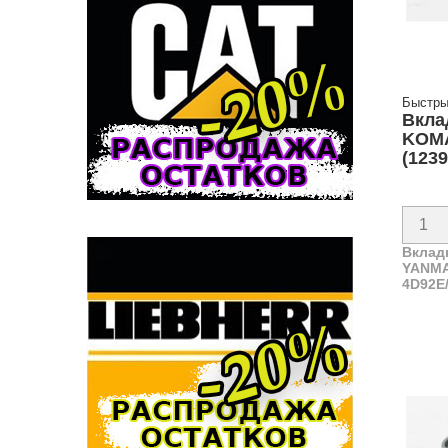
Быстры
Вкла
KOMA
(1239
Вклад
YANMA
4D92E