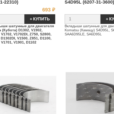
1-22310)
S4D95L (6207-31-3600
Цена
693 ₽
+ КУПИТЬ
+ К
ыши шатунные для двигателя
Вкладыши шатунные для дви
 (Кубота) D1302, V1902,
Komatsu (Камацу) S4D95L, S
 V1702, V1702DI, Z750, S2800,
SAA6D95LE, SA6D95L
 D1302DI, V1500, Z851, D1100,
 V1701, V1901, D1102