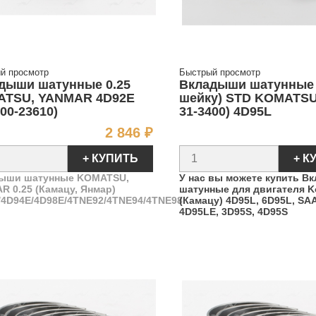
й просмотр
Быстрый просмотр
дыши шатунные 0.25
Вкладыши шатунные 
TSU, YANMAR 4D92E
шейку) STD KOMATSU 
00-23610)
31-3400) 4D95L
Цена
2 846 ₽
+ КУПИТЬ
+ К
ыши шатунные KOMATSU,
У нас вы можете купить В
R 0.25 (Камацу, Янмар)
шатунные для двигателя 
/4D94E/4D98E/4TNE92/4TNE94/4TNE98
(Камацу) 4D95L, 6D95L, SA
4D95LE, 3D95S, 4D95S