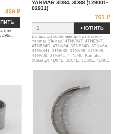
)
YANMAR 3D84, 3D88 (129001-
02931)
Цена
459 ₽
Цена
761 ₽
УПИТЬ
+ КУПИТЬ
гателя
6D95L,
Вкладыши коренные для двигателя
Yanmar (Янмар) 4TNV84T, 4TNE84T,
4TNE84D, 4TNV84, 3TNE84D, 3TNV84,
3TNV84T, 3TNE88, 3TNV88, 4TNE88,
4TNV88, 3TN84L, 4TN84L; Komatsu
(Комацу) 4D84E, 3D84E, 3D88E, 4D88E