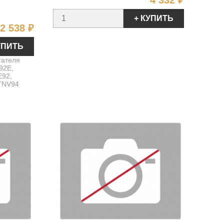
4 332 ₽
+ КУПИТЬ
Цена
2 538 ₽
УПИТЬ
гателя
92E,
E92,
TNV94