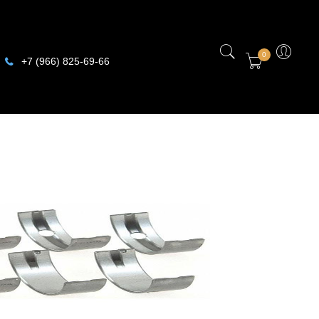
0
+7 (966) 825-69-66