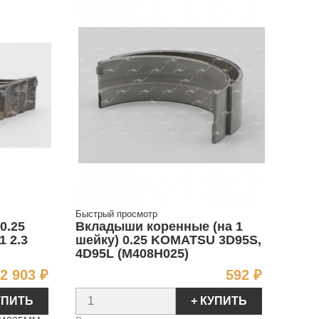
Быстрый просмотр
0.25
Вкладыши коренные (на 1
1 2.3
шейку) 0.25 KOMATSU 3D95S,
4D95L (M408H025)
Цена
Цена
2 903 ₽
592 ₽
УПИТЬ
+ КУПИТЬ