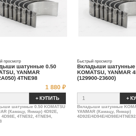
й просмотр
Быстрый просмотр
дыши шатунные 0.50
Вкладыши шатунные
ATSU, YANMAR
KOMATSU, YANMAR 4
2A050) 4TNE98
(129900-23600)
Цена
1 880 ₽
+ КУПИТЬ
+ К
ыши шатунные 0.50 KOMATSU
Вкладыши шатунные KOMA
MAR (Камацу, Янмар)
4D92E,
YANMAR (Камацу, Янмар)
 4D98E, 4TNE92, 4TNE94,
4D92E/4D94E/4D98E/4TNE92
8