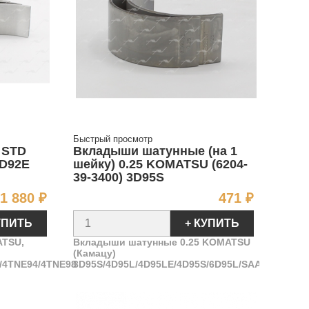
Быстрый просмотр
 STD
Вкладыши шатунные (на 1
D92E
шейку) 0.25 KOMATSU (6204-
39-3400) 3D95S
Цена
Цена
1 880 ₽
471 ₽
УПИТЬ
+ КУПИТЬ
TSU,
Вкладыши шатунные 0.25 KOMATSU
(Камацу)
/4TNE94/4TNE98
3D95S/4D95L/4D95LE/4D95S/6D95L/SAA4D95LE