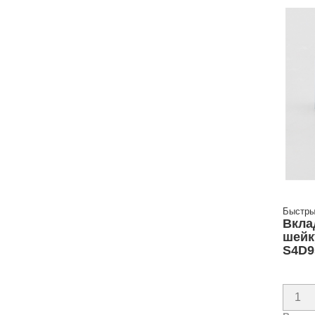
Быстры
Вкла
шейк
S4D9