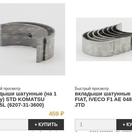
й просмотр
Быстрый просмотр
дыши шатунные (на 1
вкладыши шатунные 
у) STD KOMATSU
FIAT, IVECO F1 AE 048
5L (6207-31-3600)
JTD
Цена
459 ₽
+ КУПИТЬ
+ К