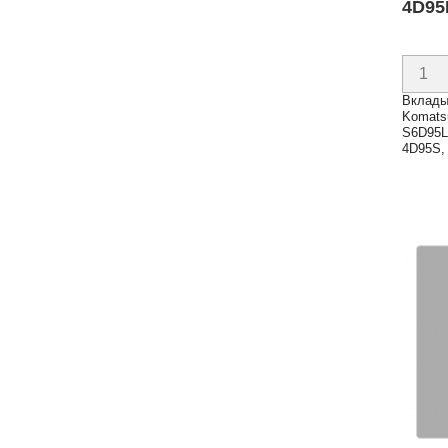
4D95
Вклады
Komats
S6D95L
4D95S,