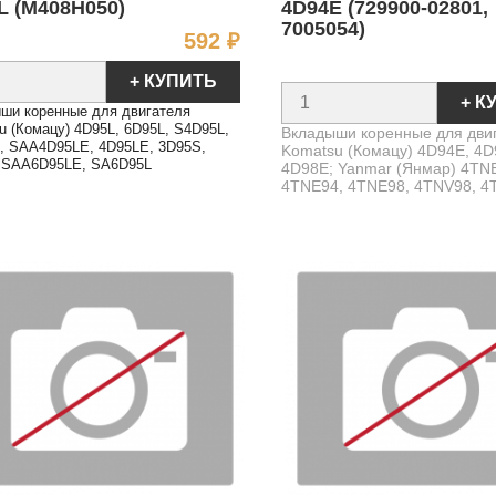
L (M408H050)
4D94E (729900-02801,
7005054)
Цена
592 ₽
+ КУПИТЬ
+ К
ши коренные для двигателя
u (Комацу) 4D95L, 6D95L, S4D95L,
Вкладыши коренные для дви
, SAA4D95LE, 4D95LE, 3D95S,
Komatsu (Комацу) 4D94E, 4D
 SAA6D95LE, SA6D95L
4D98E; Yanmar (Янмар) 4TN
4TNE94, 4TNE98, 4TNV98, 4