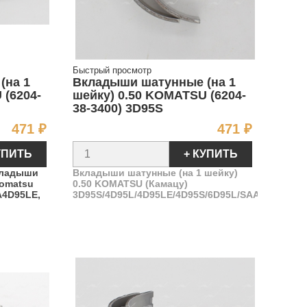
Быстрый просмотр
(на 1
Вкладыши шатунные (на 1
(6204-
шейку) 0.50 KOMATSU (6204-
38-3400) 3D95S
Цена
Цена
471 ₽
471 ₽
УПИТЬ
+ КУПИТЬ
кладыши
Вкладыши шатунные (на 1 шейку)
Komatsu
0.50 KOMATSU (Камацу)
A4D95LE,
3D95S/4D95L/4D95LE/4D95S/6D95L/SAA4D95LE