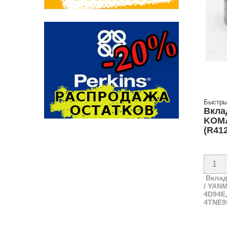
Быстры
Вкла
KOM
(R41
Вклад
/ YAN
4D94E,
4TNE9