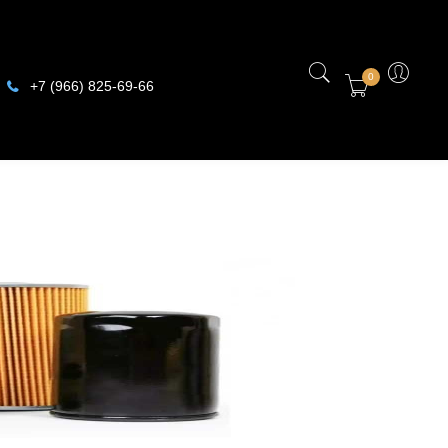
0
+7 (966) 825-69-66