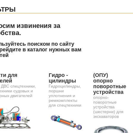
ЬТРЫ
осим извинения за
бства.
ьзуйтесь поиском по сайту
рейдите в каталог нужных вам
тей
ти для
Гидро -
(ОПУ)
телей
цилиндры
опорно
поворотные
 ДВС спецтехники,
Гидроцилиндры,
ехники судовых и
поршни
устройства
рных двигателей
уплотнения и
опорно-
ремкомплекты
поворотные
для спецтехники
устройства
(шестерни) для
экскаваторов