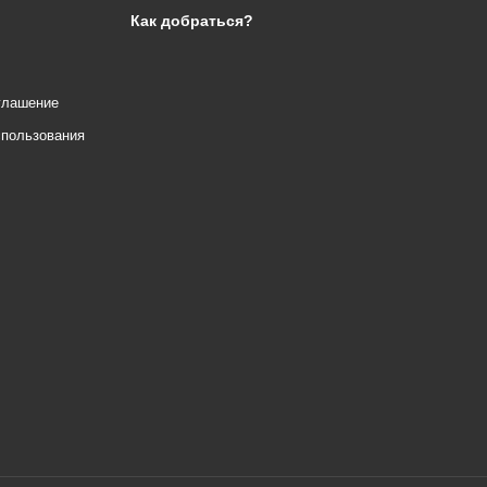
Как добраться?
глашение
спользования