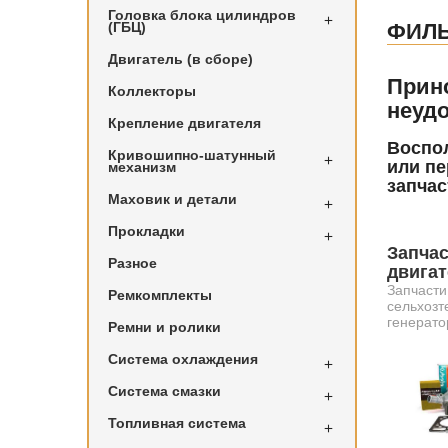
Головка блока цилиндров

(ГБЦ)
ФИЛ
Двигатель (в сборе)
Прин
Коллекторы
неудо
Крепление двигателя
Воспол
Кривошипно-шатунный

или пе
механизм
запчас
Маховик и детали

Прокладки

Запчас
Разное
двига
Запчасти
Ремкомплекты
сельхозт
генерато
Ремни и ролики
Система охлаждения

Система смазки

Топливная система
