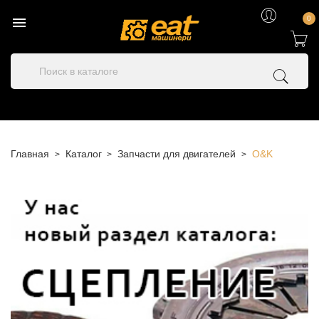

0
Главная
Каталог
Запчасти для двигателей
O&K