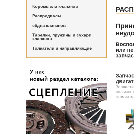
Коромысла клапанов
РАС
Распредвалы
Прин
сёдла клапанов
неудо
Тарелки, пружины и сухари
клапанов
Воспол
Толкатели и направляющие
или пе
запчас
Запчас
двига
Запчасти
сельхозт
генерато