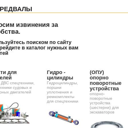
ПРЕДВАЛЫ
осим извинения за
бства.
ьзуйтесь поиском по сайту
рейдите в каталог нужных вам
тей
ти для
Гидро -
(ОПУ)
телей
цилиндры
опорно
поворотные
 ДВС спецтехники,
Гидроцилиндры,
ехники судовых и
поршни
устройства
рных двигателей
уплотнения и
опорно-
ремкомплекты
поворотные
для спецтехники
устройства
(шестерни) для
экскаваторов