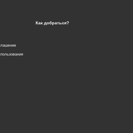
Как добраться?
глашение
спользования