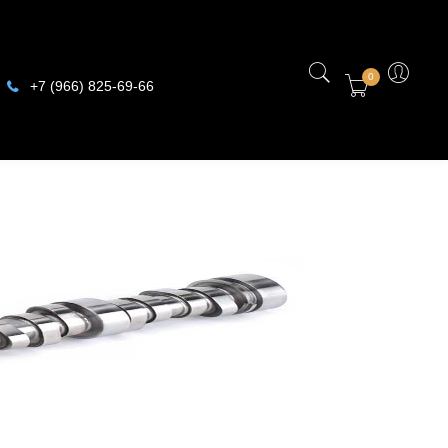
0
+7 (966) 825-69-66