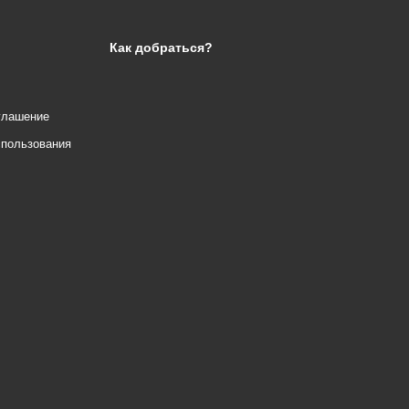
Как добраться?
глашение
спользования