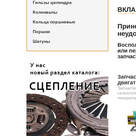
Гильзы цилиндра
ВКЛА
Коленвалы
Кольца поршневые
Прин
Поршни
неудо
Шатуны
Воспол
или пе
запчас
Запчас
двига
Запчасти
сельхозт
генерато