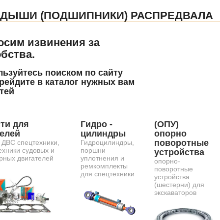
ДЫШИ (ПОДШИПНИКИ) РАСПРЕДВАЛА
осим извинения за
бства.
ьзуйтесь поиском по сайту
рейдите в каталог нужных вам
тей
ти для
Гидро -
(ОПУ)
телей
цилиндры
опорно
поворотные
 ДВС спецтехники,
Гидроцилиндры,
ехники судовых и
поршни
устройства
рных двигателей
уплотнения и
опорно-
ремкомплекты
поворотные
для спецтехники
устройства
(шестерни) для
экскаваторов