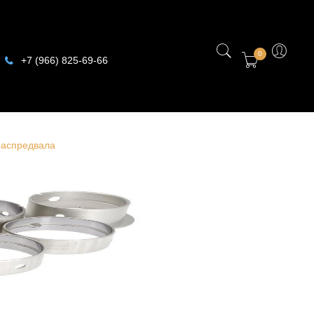
0
+7 (966) 825-69-66
распредвала