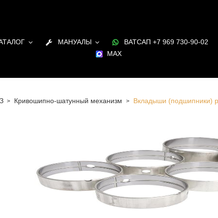
АТАЛОГ
МАНУАЛЫ
ВАТСАП +7 969 730-90-02
MAX
З
Кривошипно-шатунный механизм
Вкладыши (подшипники) 
 Санкт-Петербурге Вкладыши (подшипники) распредвала
ателя УМЗ в наличии и под заказ