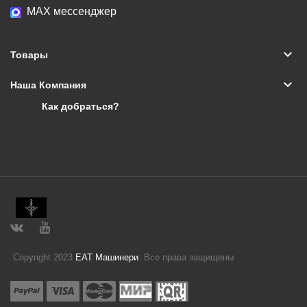
МАХ мессенджер
keyboard_arrow_down
Товары
keyboard_arrow_down
Наша Компания
Как добраться?
Copyright 2023
ЕАТ Машинери
. Все права защищены