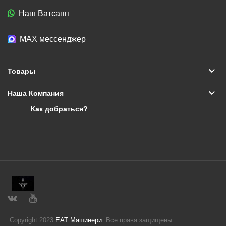
Наш Ватсапп
МАХ мессенджер
keyboard_arrow_down
Товары
keyboard_arrow_down
Наша Компания
Как добраться?
Copyright 2023
ЕАТ Машинери
. Все права защищены