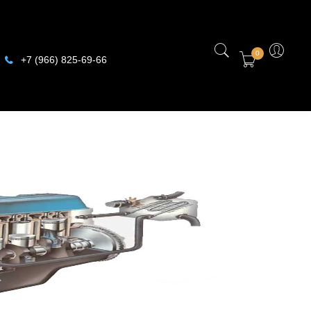
0
+7 (966) 825-69-66