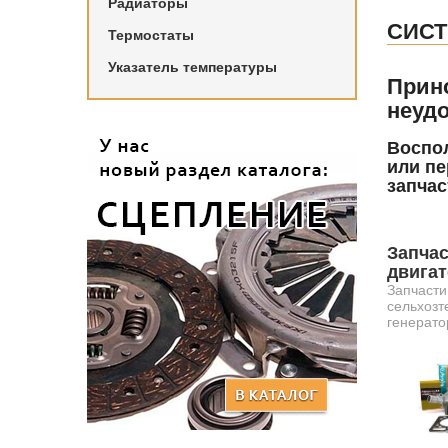
Радиаторы
СИС
Термостаты
Указатель температуры
Прин
неудо
Воспол
или пе
запчас
Запчас
двига
Запчасти
сельхозт
генерато