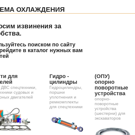
ТЕМА ОХЛАЖДЕНИЯ
осим извинения за
бства.
ьзуйтесь поиском по сайту
рейдите в каталог нужных вам
тей
ти для
Гидро -
(ОПУ)
телей
цилиндры
опорно
поворотные
 ДВС спецтехники,
Гидроцилиндры,
ехники судовых и
поршни
устройства
рных двигателей
уплотнения и
опорно-
ремкомплекты
поворотные
для спецтехники
устройства
(шестерни) для
экскаваторов