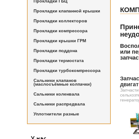
Прокладки ГБЦ
КОМП
Прокладки клапанной крышки
Прокладки коллекторов
Прин
Прокладки компрессора
неудо
Прокладки крышки ГРМ
Воспол
Прокладки поддона
или пе
запчас
Прокладки термостата
Прокладки турбокомпрессора
Запчас
Сальники клапанов
двига
(маслосъёмные колпачки)
Запчасти
Сальники коленвала
сельхозт
генерато
Сальники распредвала
Уплотнители разные