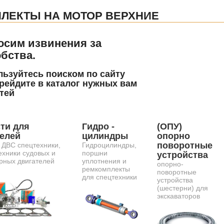
ЛЕКТЫ НА МОТОР ВЕРХНИЕ
осим извинения за
бства.
ьзуйтесь поиском по сайту
рейдите в каталог нужных вам
тей
ти для
Гидро -
(ОПУ)
телей
цилиндры
опорно
поворотные
 ДВС спецтехники,
Гидроцилиндры,
ехники судовых и
поршни
устройства
рных двигателей
уплотнения и
опорно-
ремкомплекты
поворотные
для спецтехники
устройства
(шестерни) для
экскаваторов