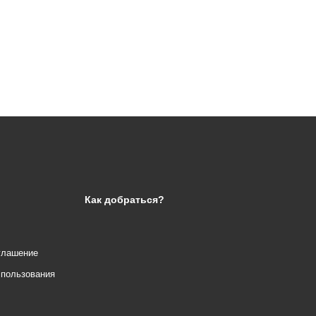
Как добраться?
глашение
спользования