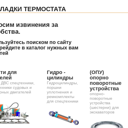
ЛАДКИ ТЕРМОСТАТА
осим извинения за
бства.
ьзуйтесь поиском по сайту
рейдите в каталог нужных вам
тей
ти для
Гидро -
(ОПУ)
телей
цилиндры
опорно
поворотные
 ДВС спецтехники,
Гидроцилиндры,
ехники судовых и
поршни
устройства
рных двигателей
уплотнения и
опорно-
ремкомплекты
поворотные
для спецтехники
устройства
(шестерни) для
экскаваторов