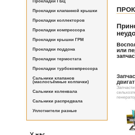
Прокладки ГБЦ
ПРОК
Прокладки клапанной крышки
Прокладки коллекторов
Прин
Прокладки компрессора
неудо
Прокладки крышки ГРМ
Воспол
Прокладки поддона
или пе
запчас
Прокладки термостата
Прокладки турбокомпрессора
Запчас
Сальники клапанов
двига
(маслосъёмные колпачки)
Запчасти
Сальники коленвала
сельхозт
генерато
Сальники распредвала
Уплотнители разные