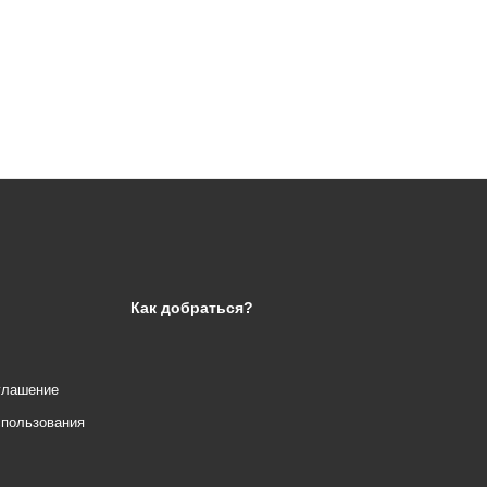
Как добраться?
глашение
спользования