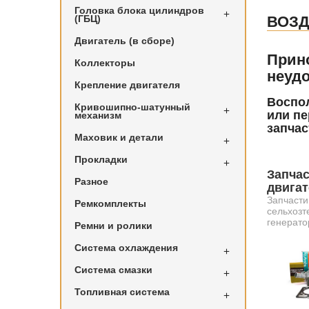
Головка блока цилиндров

(ГБЦ)
ВОЗ
Двигатель (в сборе)
Прин
Коллекторы
неудо
Крепление двигателя
Воспол
Кривошипно-шатунный

или пе
механизм
запчас
Маховик и детали

Прокладки

Запчас
Разное
двига
Запчасти
Ремкомплекты
сельхозт
генерато
Ремни и ролики
Система охлаждения

Система смазки

Топливная система
