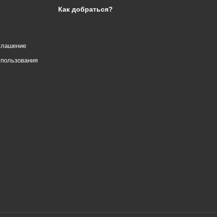
Как добраться?
глашение
спользования