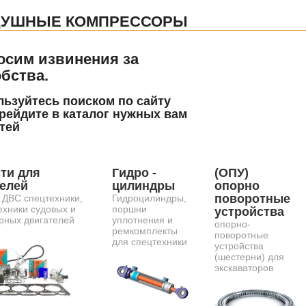
ДУШНЫЕ КОМПРЕССОРЫ
осим извинения за
бства.
ьзуйтесь поиском по сайту
рейдите в каталог нужных вам
тей
ти для
Гидро -
(ОПУ)
телей
цилиндры
опорно
поворотные
 ДВС спецтехники,
Гидроцилиндры,
ехники судовых и
поршни
устройства
рных двигателей
уплотнения и
опорно-
ремкомплекты
поворотные
для спецтехники
устройства
(шестерни) для
экскаваторов