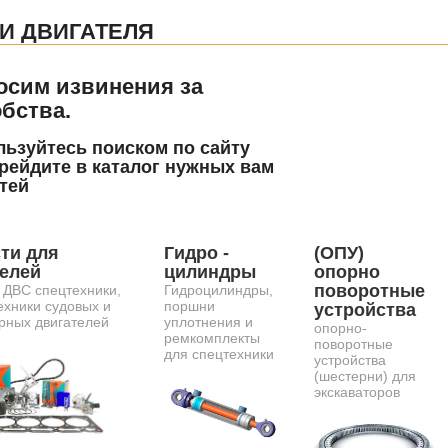
И ДВИГАТЕЛЯ
осим извинения за
бства.
ьзуйтесь поиском по сайту
рейдите в каталог нужных вам
тей
ти для
Гидро -
(ОПУ)
телей
цилиндры
опорно
поворотные
 ДВС спецтехники,
Гидроцилиндры,
ехники судовых и
поршни
устройства
рных двигателей
уплотнения и
опорно-
ремкомплекты
поворотные
для спецтехники
устройства
(шестерни) для
экскаваторов