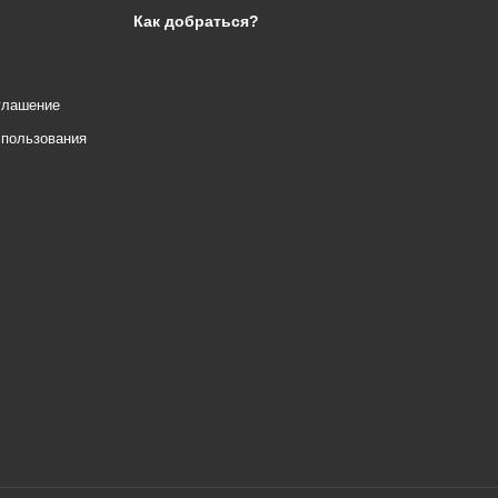
Как добраться?
глашение
спользования