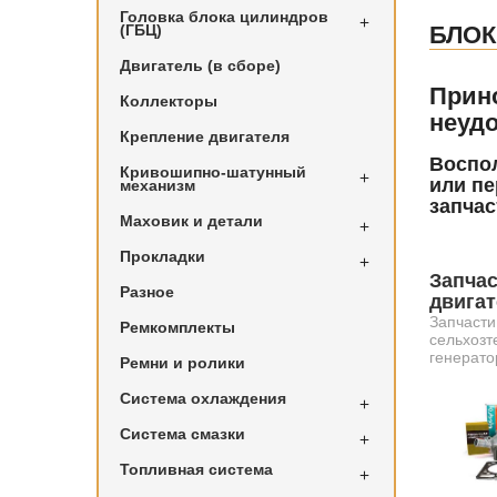
Головка блока цилиндров

(ГБЦ)
БЛОК
Двигатель (в сборе)
Прин
Коллекторы
неудо
Крепление двигателя
Воспол
Кривошипно-шатунный

или пе
механизм
запчас
Маховик и детали

Прокладки

Запчас
Разное
двига
Запчасти
Ремкомплекты
сельхозт
генерато
Ремни и ролики
Система охлаждения

Система смазки

Топливная система
