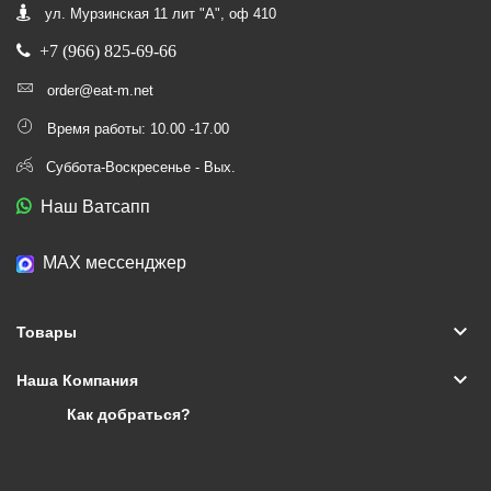
ул. Мурзинская 11 лит "А", оф 410
+7 (966) 825-69-66
order@eat-m.net
Время работы: 10.00 -17.00
Суббота-Воскресенье - Вых.
Наш Ватсапп
МАХ мессенджер
keyboard_arrow_down
Товары
keyboard_arrow_down
Наша Компания
Как добраться?