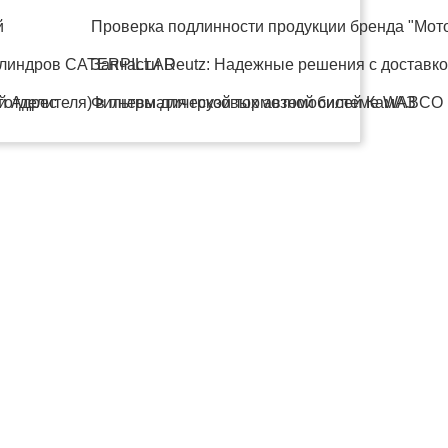
й
Проверка подлинности продукции бренда "Мот
цилиндров CATERPILLAR
Запчасти Deutz: Надежные решения с доставко
й Адрес
аготделителя) в пневматической тормозной системе WABCO
Фильтры для грузовых автомобилей КамАЗ