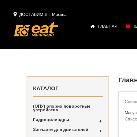

ДОСТАВИМ В г.
Москва
ГЛАВНАЯ
К
Глав
КАТАЛОГ
Списо
(ОПУ) опорно поворотные
устройства
Мануа
Списо
Гидроцилиндры

Запчасти для двигателей
