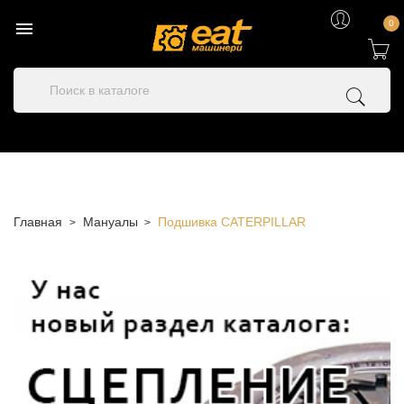

0
Главная
Мануалы
Подшивка CATERPILLAR